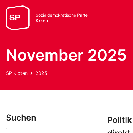
Sozialdemokratische Partei
Kloten
November 2025
SP Kloten
2025
Suchen
Politi