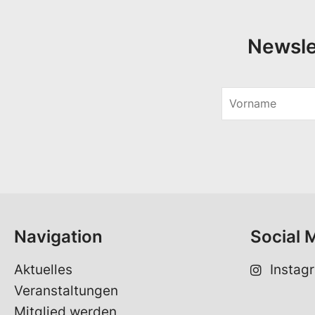
Newsle
V
o
r
n
a
m
e
*
Navigation
Social 
Aktuelles
Instag
Veranstaltungen
Mitglied werden