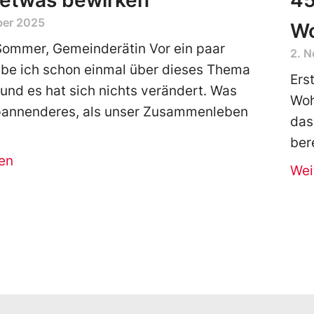
 etwas bewirken
45
ber 2025
Wo
Sommer, Gemeinderätin Vor ein paar
2. 
be ich schon einmal über dieses Thema
Ers
 und es hat sich nichts verändert. Was
Wohn
spannenderes, als unser Zusammenleben
das
ber
en
Wei