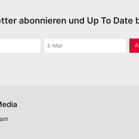
tter abonnieren und Up To Date b
E
A
-
M
a
i
l
*
Media
ram