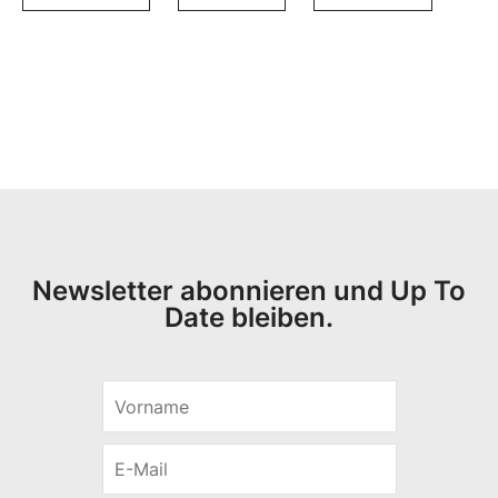
Newsletter abonnieren und Up To
Date bleiben.
V
o
r
E
n
-
a
M