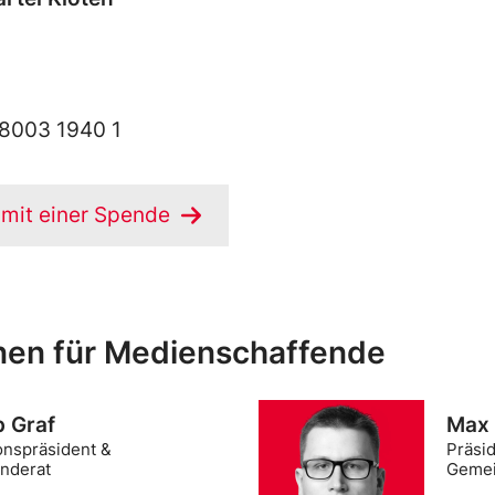
8003 1940 1
 mit einer Spende
en für Medienschaffende
p Graf
Max 
onspräsident &
Präsi
nderat
Gemei