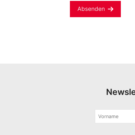
Absenden
Newsle
V
o
r
n