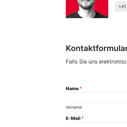
+41
Kontaktformula
Falls Sie uns elektronis
Name
*
Vorname
E-Mail
*