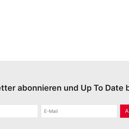
tter abonnieren und Up To Date b
E
A
-
M
a