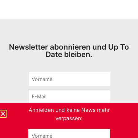
Newsletter abonnieren und Up To
Date bleiben.
V
o
r
E
n
-
a
M
m
Anmelden und keine News mehr
a
e
Abonnieren
i
*
verpassen:
l
*
V
o