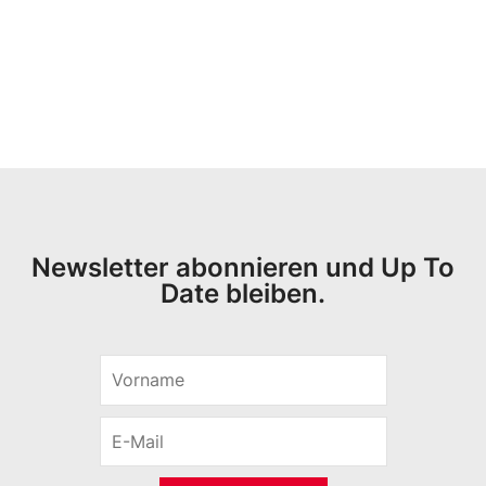
Newsletter abonnieren und Up To
Date bleiben.
V
o
r
E
n
-
a
M
m